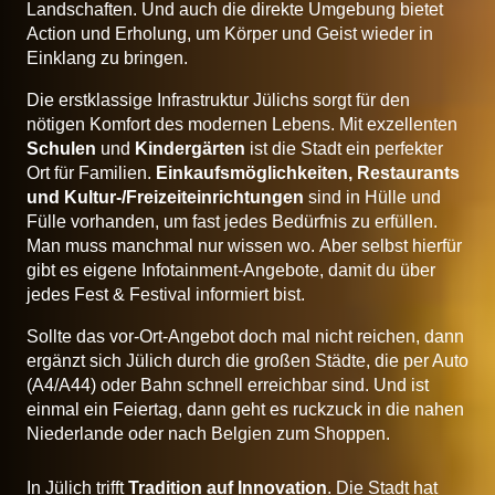
Landschaften. Und auch die direkte Umgebung bietet
Action und Erholung, um Körper und Geist wieder in
Einklang zu bringen.
Die erstklassige Infrastruktur Jülichs sorgt für den
nötigen Komfort des modernen Lebens. Mit exzellenten
Schulen
und
Kindergärten
ist die Stadt ein perfekter
Ort für Familien.
Einkaufsmöglichkeiten, Restaurants
und Kultur-/Freizeiteinrichtungen
sind in Hülle und
Fülle vorhanden, um fast jedes Bedürfnis zu erfüllen.
Man muss manchmal nur wissen wo. Aber selbst hierfür
gibt es eigene Infotainment-Angebote, damit du über
jedes Fest & Festival informiert bist.
Sollte das vor-Ort-Angebot doch mal nicht reichen, dann
ergänzt sich Jülich durch die großen Städte, die per Auto
(A4/A44) oder Bahn schnell erreichbar sind. Und ist
einmal ein Feiertag, dann geht es ruckzuck in die nahen
Niederlande oder nach Belgien zum Shoppen.
In Jülich trifft
Tradition auf Innovation
. Die Stadt hat