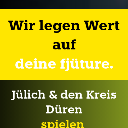
Wir legen Wert
auf
deine fjüture.
Jülich & den Kreis
Düren
spielen