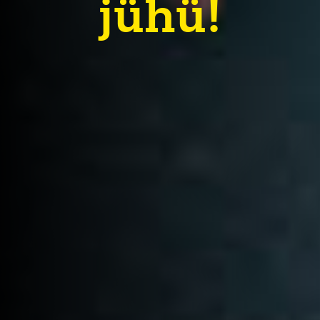
jühü!