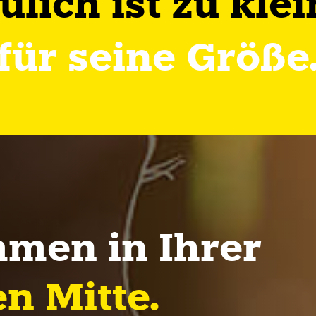
Jülich ist zu klei
für seine Größe
men in Ihrer
n Mitte.