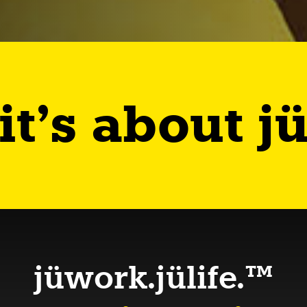
it’s about j
jüwork.jülife.™