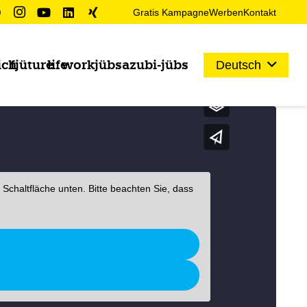
Gratis Kampagne
Werben
Kontakt
ich
fjüture
life
work
jübs
azubi-jübs
Deutsch
e Schaltfläche unten. Bitte beachten Sie, dass