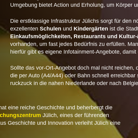
Umgebung bietet Action und Erholung, um Körper un
Die erstklassige Infrastruktur Jülichs sorgt für de
exzellenten
Schulen
und
Kindergärten
ist die Stad
Einkaufsmöglichkeiten, Restaurants und Kultur-/
vorhanden, um fast jedes Bedürfnis zu erfüllen. M
hierfür gibt es eigene Infotainment-Angebote, damit d
Sollte das vor-Ort-Angebot doch mal nicht reichen, d
die per Auto (A4/A44) oder Bahn schnell erreichbar 
ruckzuck in die nahen Niederlande oder nach Belg
 hat eine reiche Geschichte und beherbergt die
schungszentrum
Jülich, eines der führenden
s Geschichte und Innovation verleiht Jülich eine