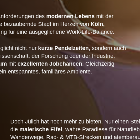
 Anforderungen des
modernen Lebens
mit der
e bezaubernde Stadt im Herzen von
Köln,
ng für eine ausgeglichene Work-Life-Balance.
glicht nicht nur
kurze Pendelzeiten
, sondern auch
issenschaft, der Forschung oder der Industrie,
rum
mit
exzellenten Jobchancen
. Gleichzeitig
in entspanntes, familiäres Ambiente.
Doch Jülich hat noch mehr zu bieten. Nur einen Stei
die
malerische Eifel
, wahre Paradiese für Naturlie
Wanderwege, Rad- & MTB-Strecken und atemberaub