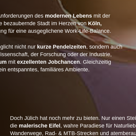
 Anforderungen des
modernen Lebens
mit der
e bezaubernde Stadt im Herzen von
Köln,
ng für eine ausgeglichene Work-Life-Balance.
glicht nicht nur
kurze Pendelzeiten
, sondern auch
issenschaft, der Forschung oder der Industrie,
rum
mit
exzellenten Jobchancen
. Gleichzeitig
in entspanntes, familiäres Ambiente.
Doch Jülich hat noch mehr zu bieten. Nur einen Stei
die
malerische Eifel
, wahre Paradiese für Naturlie
Wanderwege, Rad- & MTB-Strecken und atemberaub