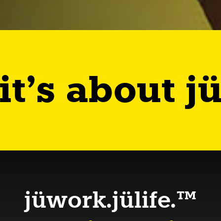
it’s about j
jüwork.jülife.™