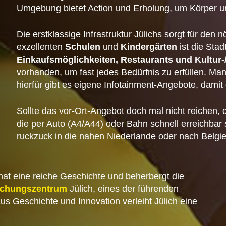
Umgebung bietet Action und Erholung, um Körper un
Die erstklassige Infrastruktur Jülichs sorgt für de
exzellenten
Schulen
und
Kindergärten
ist die Stad
Einkaufsmöglichkeiten, Restaurants und Kultur-/
vorhanden, um fast jedes Bedürfnis zu erfüllen. M
hierfür gibt es eigene Infotainment-Angebote, damit d
Sollte das vor-Ort-Angebot doch mal nicht reichen, d
die per Auto (A4/A44) oder Bahn schnell erreichbar 
ruckzuck in die nahen Niederlande oder nach Belg
 hat eine reiche Geschichte und beherbergt die
schungszentrum
Jülich, eines der führenden
s Geschichte und Innovation verleiht Jülich eine