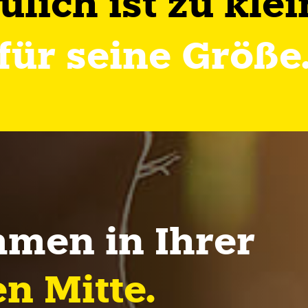
Jülich ist zu klei
für seine Größe
men in Ihrer
n Mitte.