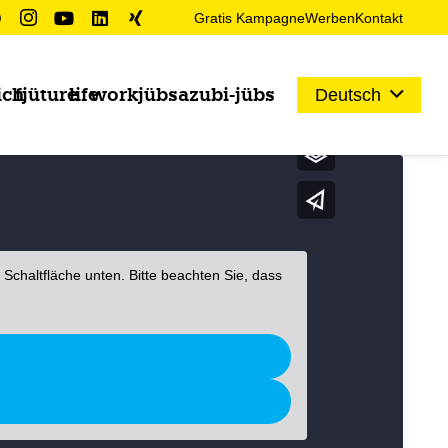
Gratis Kampagne
Werben
Kontakt
ich
fjüture
life
work
jübs
azubi-jübs
Deutsch
e Schaltfläche unten. Bitte beachten Sie, dass