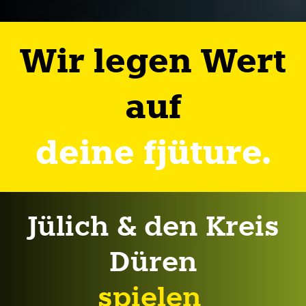
Wir legen Wert
auf
deine fjüture.
Jülich & den Kreis
Düren
spielen