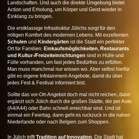
Landschaften. Und auch die direkte Umgebung bietet
Action und Erholung, um Körper und Geist wieder in
Einklang zu bringen.
Die erstklassige Infrastruktur Jülichs sorgt für den
nötigen Komfort des modernen Lebens. Mit exzellenten
Schulen
und
Kindergärten
ist die Stadt ein perfekter
Ort für Familien.
Einkaufsmöglichkeiten, Restaurants
und Kultur-/Freizeiteinrichtungen
sind in Hülle und
Fülle vorhanden, um fast jedes Bedürfnis zu erfüllen.
Man muss manchmal nur wissen wo. Aber selbst hierfür
gibt es eigene Infotainment-Angebote, damit du über
jedes Fest & Festival informiert bist.
Sollte das vor-Ort-Angebot doch mal nicht reichen, dann
ergänzt sich Jülich durch die großen Städte, die per Auto
(A4/A44) oder Bahn schnell erreichbar sind. Und ist
einmal ein Feiertag, dann geht es ruckzuck in die nahen
Niederlande oder nach Belgien zum Shoppen.
In Jülich trifft
Tradition auf Innovation
. Die Stadt hat