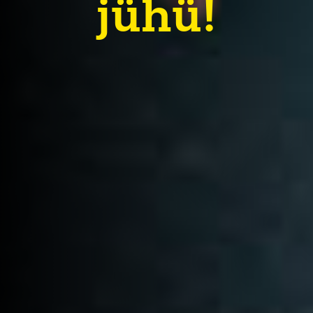
jühü!