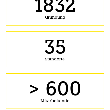
1832
Gründung
35
Standorte
>
600
Mitarbeitende