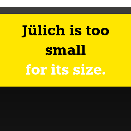
Jülich is too
small
for its size.