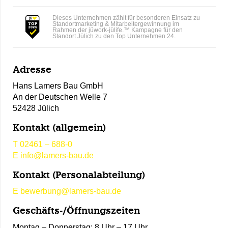
Dieses Unternehmen zählt für besonderen Einsatz zu
Standortmarketing & Mitarbeitergewinnung im
Rahmen der jüwork-jülife.™ Kampagne für den
Standort Jülich zu den Top Unternehmen 24.
Adresse
Hans Lamers Bau GmbH
An der Deutschen Welle 7
52428 Jülich
Kontakt (allgemein)
T
02461 – 688-0
E
info@lamers-bau.de
Kontakt (Personalabteilung)
E
bewerbung@lamers-bau.de
Geschäfts-/Öffnungszeiten
Montag – Donnerstag: 8 Uhr – 17 Uhr