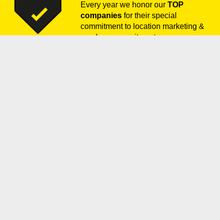
Every year we honor our
TOP
companies
for their special
commitment to location marketing &
employee recruitment
for the Jülich location.
Click here to
see our current TOP
companies
.
free
for your business:
Our premium partners