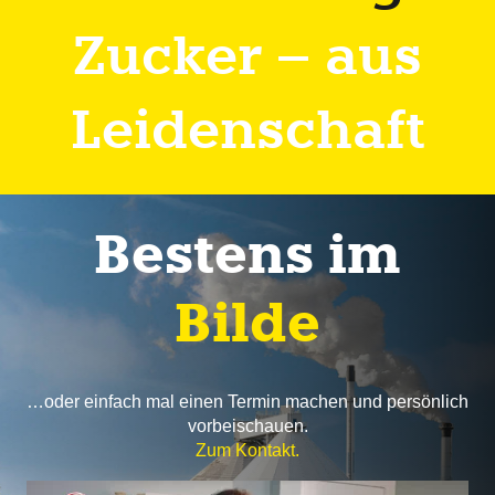
Zucker – aus
Leidenschaft
Bestens im
Bilde
…oder einfach mal einen Termin machen und persönlich
vorbeischauen.
Zum Kontakt
.