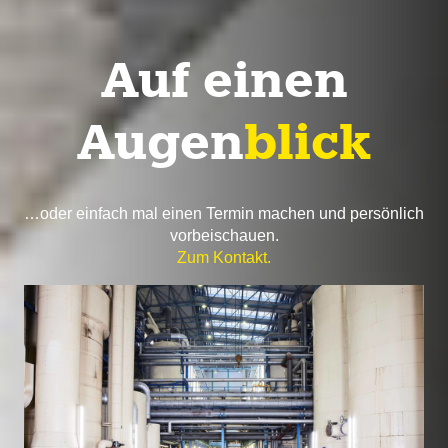
Auf einen
Augen
blick
…oder einfach mal einen Termin machen und persönlich
vorbeischauen.
Zum Kontakt
.