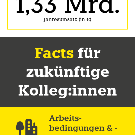
1,33
Mrd.
Jahresumsatz (in €)
Facts
für
zukünftige
Kolleg:innen
Arbeits­
bedingungen & -