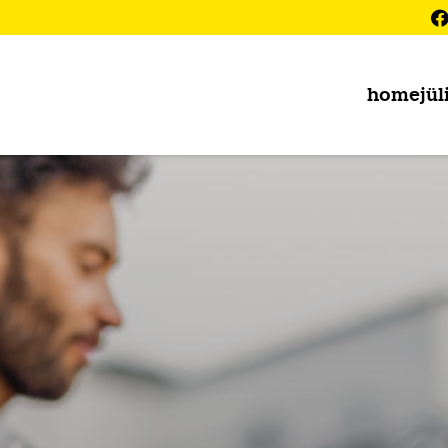
home
jül