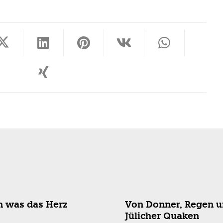
ner, Regen und dem
Die Jugend kann wa
r Quaken