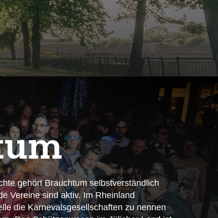
­tum
ichte gehört Brauchtum selbstverständlich
e Vereine sind aktiv. Im Rheinland
telle die Karnevalsgesellschaften zu nennen