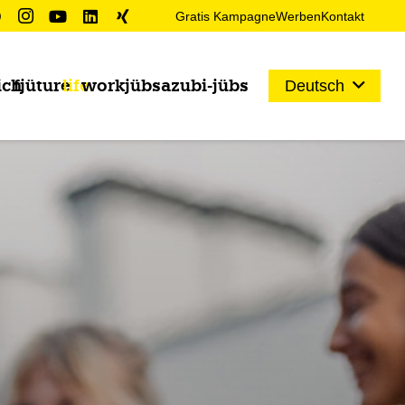
Gratis Kampagne
Werben
Kontakt
ich
fjüture
life
work
jübs
azubi-jübs
Deutsch