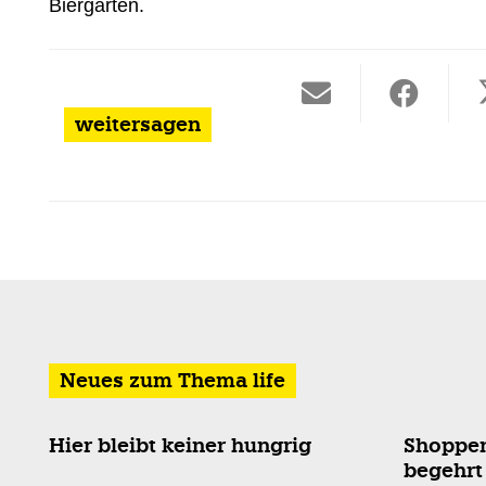
Biergärten.
weitersagen
Neues zum Thema life
Shoppen was das Herz
Von Don
begehrt
Jüliche