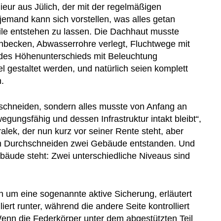
eur aus Jülich, der mit der regelmäßigen
emand kann sich vorstellen, was alles getan
e entstehen zu lassen. Die Dachhaut musste
hbecken, Abwasserrohre verlegt, Fluchtwege mit
 des Höhenunterschieds mit Beleuchtung
l gestaltet werden, und natürlich seien komplett
.
uschneiden, sondern alles musste von Anfang an
ungsfähig und dessen Infrastruktur intakt bleibt“,
lek, der nun kurz vor seiner Rente steht, aber
eim Durchschneiden zwei Gebäude entstanden. Und
ude steht: Zwei unterschiedliche Niveaus sind
h um eine sogenannte aktive Sicherung, erläutert
ert runter, während die andere Seite kontrolliert
Wenn die Federkörper unter dem abgestützten Teil