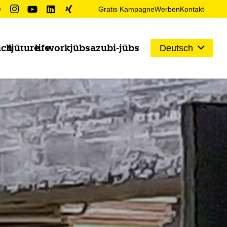
Gratis Kampagne
Werben
Kontakt
ich
fjüture
life
work
jübs
azubi-jübs
Deutsch