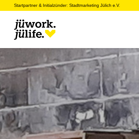
Startpartner & Initialzünder: Stadtmarketing Jülich e.V.