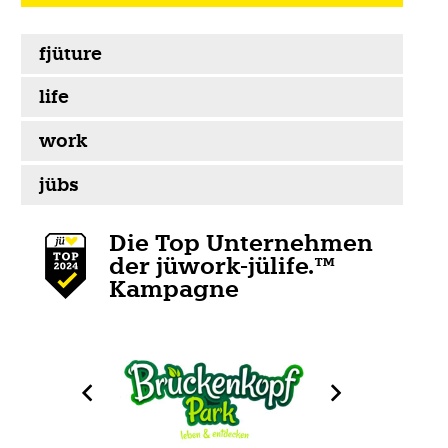
fjüture
life
work
jübs
Die Top Unternehmen
der jüwork-jülife.™
Kampagne