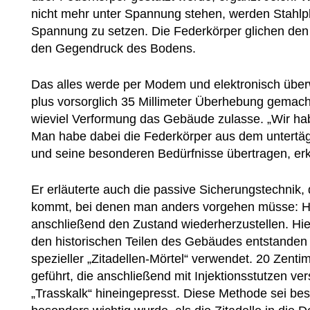
nicht mehr unter Spannung stehen, werden Stahlpl
Spannung zu setzen. Die Federkörper glichen den V
den Gegendruck des Bodens.
Das alles werde per Modem und elektronisch überw
plus vorsorglich 35 Millimeter Überhebung gemach
wieviel Verformung das Gebäude zulasse. „Wir hab
Man habe dabei die Federkörper aus dem untertä
und seine besonderen Bedürfnisse übertragen, erkl
Er erläuterte auch die passive Sicherungstechnik,
kommt, bei denen man anders vorgehen müsse: 
anschließend den Zustand wiederherzustellen. Hie
den historischen Teilen des Gebäudes entstanden 
spezieller „Zitadellen-Mörtel“ verwendet. 20 Zent
geführt, die anschließend mit Injektionsstutzen v
„Trasskalk“ hineingepresst. Diese Methode sei b