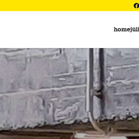
home
jül