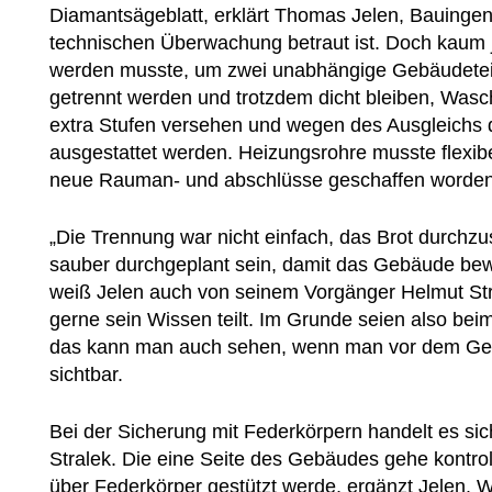
Diamantsägeblatt, erklärt Thomas Jelen, Bauingeni
technischen Überwachung betraut ist. Doch kaum j
werden musste, um zwei unabhängige Gebäudeteil
getrennt werden und trotzdem dicht bleiben, Wasc
extra Stufen versehen und wegen des Ausgleichs
ausgestattet werden. Heizungsrohre musste flexibe
neue Rauman- und abschlüsse geschaffen worden
„Die Trennung war nicht einfach, das Brot durchz
sauber durchgeplant sein, damit das Gebäude beweg
weiß Jelen auch von seinem Vorgänger Helmut Stra
gerne sein Wissen teilt. Im Grunde seien also b
das kann man auch sehen, wenn man vor dem Gebä
sichtbar.
Bei der Sicherung mit Federkörpern handelt es sic
Stralek. Die eine Seite des Gebäudes gehe kontrolli
über Federkörper gestützt werde, ergänzt Jelen. 