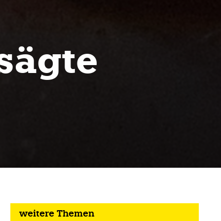
rsägte
weitere Themen