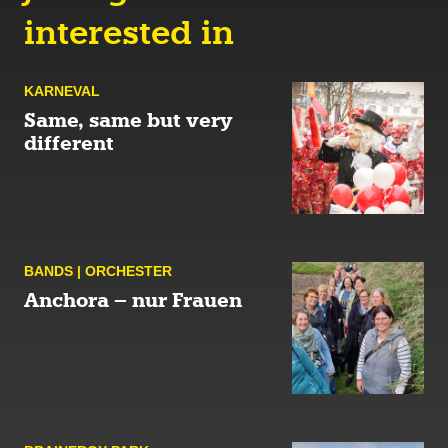
interested in
KARNE­VAL
Same, same but very
different
BANDS | ORCHES­TER
Anchora – nur Frauen