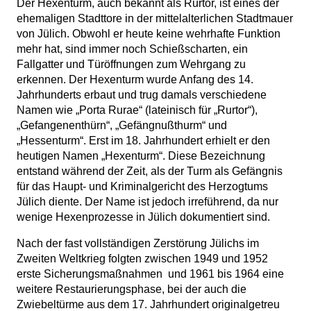
Der Hexenturm, auch bekannt als Rurtor, ist eines der
ehemaligen Stadttore in der mittelalterlichen Stadtmauer
von Jülich. Obwohl er heute keine wehrhafte Funktion
mehr hat, sind immer noch Schießscharten, ein
Fallgatter und Türöffnungen zum Wehrgang zu
erkennen. Der Hexenturm wurde Anfang des 14.
Jahrhunderts erbaut und trug damals verschiedene
Namen wie „Porta Rurae“ (lateinisch für „Rurtor“),
„Gefangenenthürn“, „Gefängnußthurm“ und
„Hessenturm“. Erst im 18. Jahrhundert erhielt er den
heutigen Namen „Hexenturm“. Diese Bezeichnung
entstand während der Zeit, als der Turm als Gefängnis
für das Haupt- und Kriminalgericht des Herzogtums
Jülich diente. Der Name ist jedoch irreführend, da nur
wenige Hexenprozesse in Jülich dokumentiert sind.
Nach der fast vollständigen Zerstörung Jülichs im
Zweiten Weltkrieg folgten zwischen 1949 und 1952
erste Sicherungsmaßnahmen
und 1961 bis 1964 eine
weitere Restaurierungsphase, bei der auch die
Zwiebeltürme aus dem 17. Jahrhundert originalgetreu