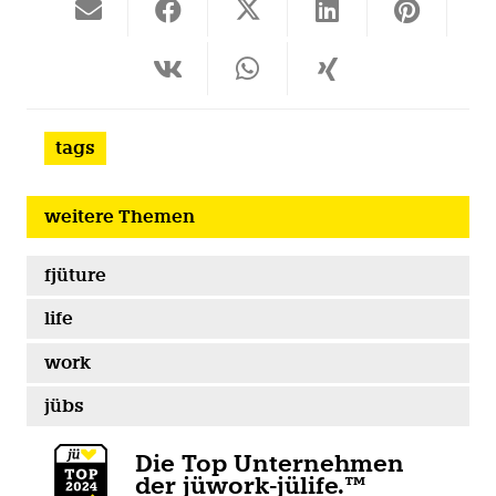
tags
weitere Themen
fjüture
life
work
jübs
Die Top Unternehmen
der jüwork-jülife.™