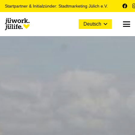
Startpartner & Initialzünder: Stadtmarketing Jülich e.V.
Deutsch