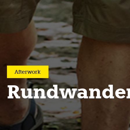
After­work
Rundwande