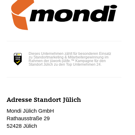
Dieses Unternehmen zählt für besonderen Einsatz
zu Standortmarketing & Mitarbeitergewinnung im
Rahmen der jüwork-jülife.™ Kampagne für den
Standort Jülich zu den Top Unternehmen 24.
Adresse Standort Jülich
Mondi Jülich GmbH
Rathausstraße 29
52428 Jülich