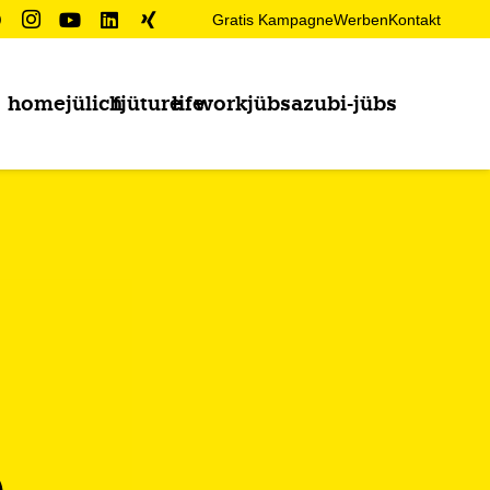
Gratis Kampagne
Werben
Kontakt
home
jülich
fjüture
life
work
jübs
azubi-jübs