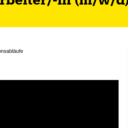
beiter/-in (m/w/d
onsabläufe
e