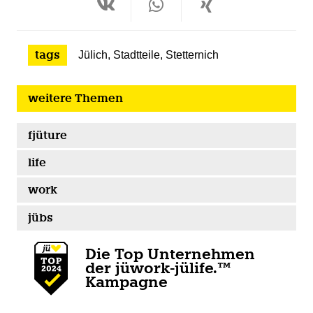
tags
Jülich
,
Stadtteile
,
Stetternich
weitere Themen
fjüture
life
work
jübs
Die Top Unternehmen
der jüwork-jülife.™
Kampagne