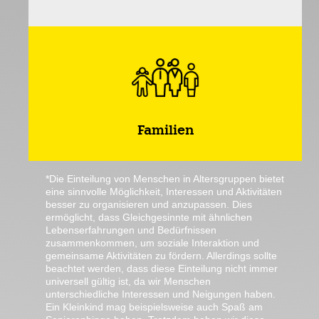
Familien
*Die Einteilung von Menschen in Altersgruppen bietet
eine sinnvolle Möglichkeit, Interessen und Aktivitäten
besser zu organisieren und anzupassen. Dies
ermöglicht, dass Gleichgesinnte mit ähnlichen
Lebenserfahrungen und Bedürfnissen
zusammenkommen, um soziale Interaktion und
gemeinsame Aktivitäten zu fördern. Allerdings sollte
beachtet werden, dass diese Einteilung nicht immer
universell gültig ist, da wir Menschen
unterschiedliche Interessen und Neigungen haben.
Ein Kleinkind mag beispielsweise auch Spaß am