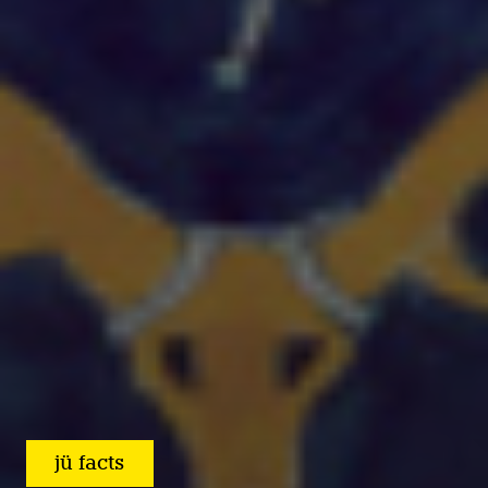
jü facts