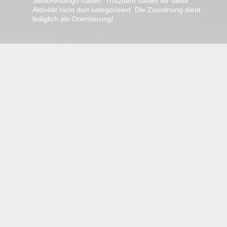
Seniorenbingo haben. Trotzdem haben wir diese
Aktivität nicht dort kategorisiert. Die Zuordnung dient
lediglich als Orientierung!
In Jülich gibt es keine einfachen
Jobs.
Wir haben jübs!
it’s
jübs