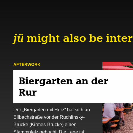
jü
might also be inter
AFTER­WORK
Biergarten an der
Rur
Der „Biergarten mit Herz“ hat sich an
Ellbachstraße vor der Ruchlinsky-
Brücke (Kirmes-Brücke) einen
Stammplatz gebucht. Die Lage ist