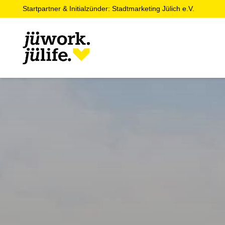
Startpartner & Initialzünder: Stadtmarketing Jülich e.V.