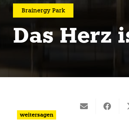
Brainergy Park
Das Herz i
weitersagen