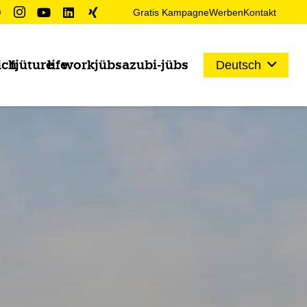
Gratis Kampagne
Werben
Kontakt
ich
fjüture
life
work
jübs
azubi-jübs
Deutsch