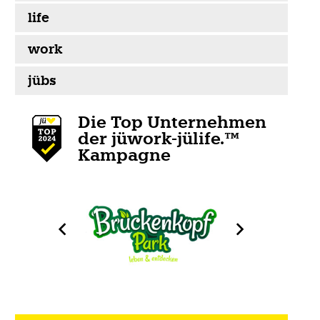
life
work
jübs
Die Top Unternehmen
der jüwork-jülife.™
Kampagne