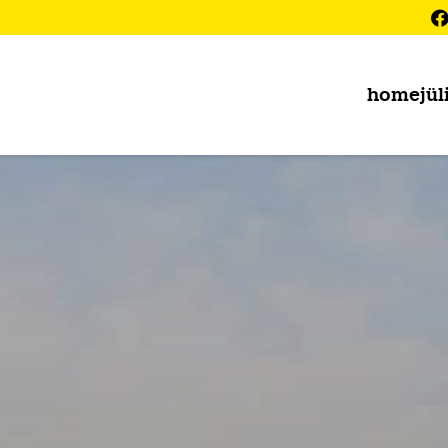
home
jül