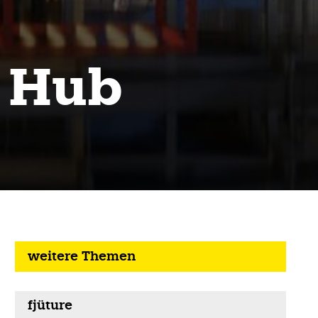
r Hub
weitere Themen
fjüture