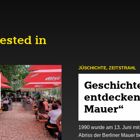
ested in
JÜ­SCHICHTE
,
ZEIT­STRAHL
Geschicht
entdecken:
Mauer“
1990 wurde am 13. Juni mi
Abriss der Berliner Mauer 