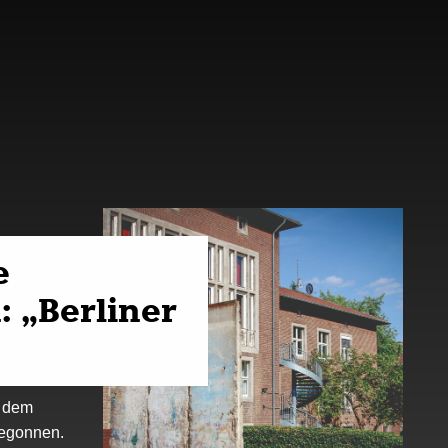
e
 „Berliner
t dem
begonnen.