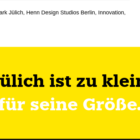
ark Jülich
,
Henn Design Studios Berlin
,
Innovation
,
Jülich ist zu klei
für seine Größe