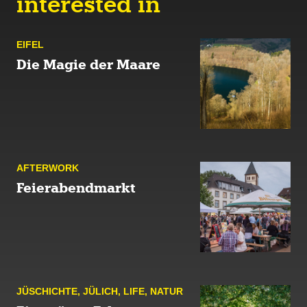
interested in
EIFEL
Die Magie der Maare
AFTER­WORK
Feierabendmarkt
JÜ­SCHICHTE
,
JÜLICH
,
LIFE
,
NATUR