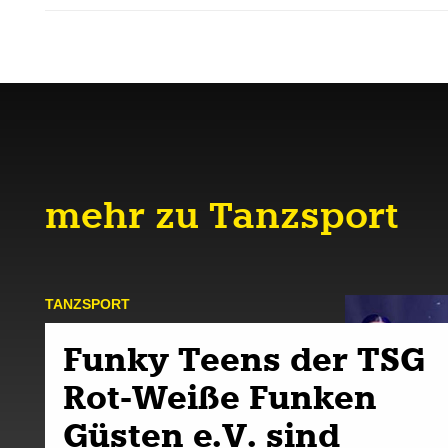
mehr zu Tanzsport
TANZ­SPORT
Funky Teens der TSG
Rot-Weiße Funken
Güsten e.V. sind