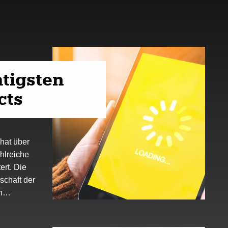
htigsten
cts
hat über
hlreiche
rt. Die
schaft der
en…