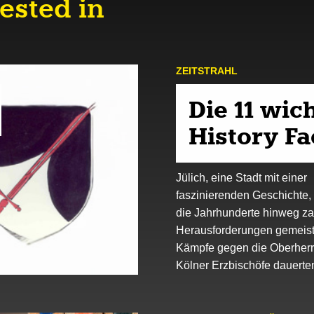
ested in
ZEIT­STRAHL
Die 11 wic
History Fa
Jülich, eine Stadt mit einer
faszinierenden Geschichte, 
die Jahrhunderte hinweg za
Herausforderungen gemeiste
Kämpfe gegen die Oberherr
Kölner Erzbischöfe dauert