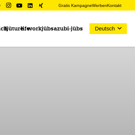
Gratis Kampagne
Werben
Kontakt
ich
fjüture
life
work
jübs
azubi-jübs
Deutsch