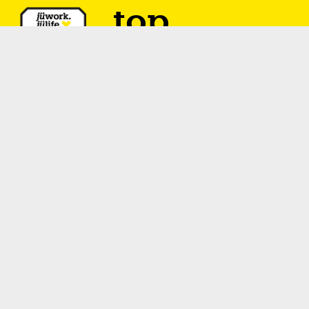
top
Jedes Jahr zeichnen wir unsere
TOP Unternehmen
für besonderen
Einsatz zu Standortmarketing &
Mitarbeitergewinnung
für den Standort Jülich aus.
Hier geht es
zu unseren aktuellen
TOP Unternehmen
.
gratis
für dein Unternehmen:
unsere Premium Partner