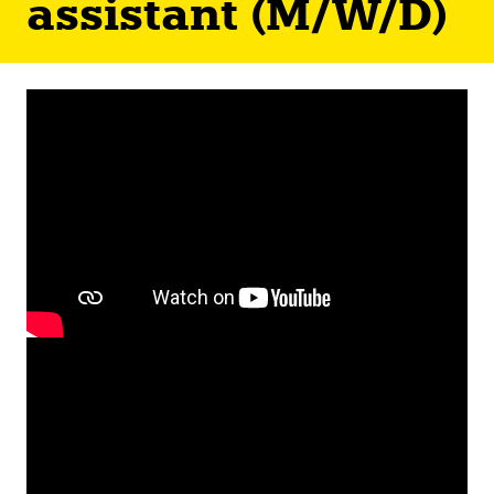
assistant ‎(M/W/D)‎