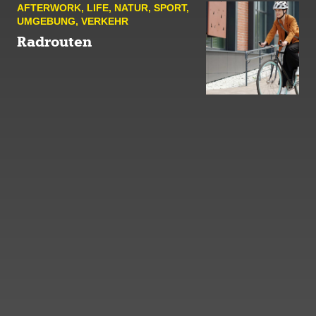
AFTER­WORK
,
LIFE
,
NATUR
,
SPORT
,
UMGE­BUNG
,
VERKEHR
Radrouten