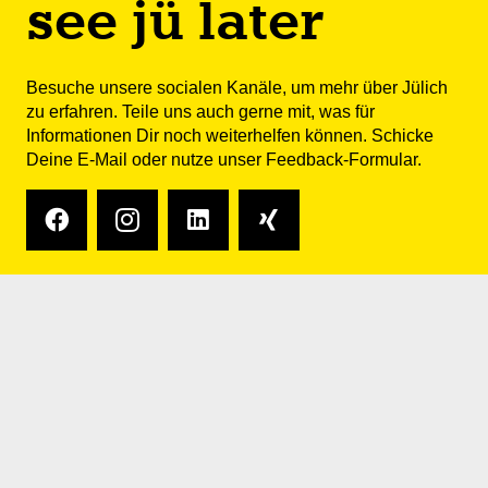
see jü later
Besuche unsere socialen Kanäle, um mehr über Jülich
zu erfahren. Teile uns auch gerne mit, was für
Informationen Dir noch weiterhelfen können. Schicke
Deine
E-Mail
oder nutze unser Feedback-Formular.
top
Jedes Jahr zeichnen wir unsere
TOP Unternehmen
für besonderen
Einsatz zu Standortmarketing &
Mitarbeitergewinnung
für den Standort Jülich aus.