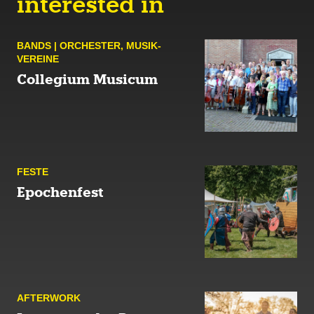
interested in
BANDS | ORCHES­TER
,
MUSIK­
VEREINE
Collegium Musicum
FESTE
Epochenfest
AFTER­WORK