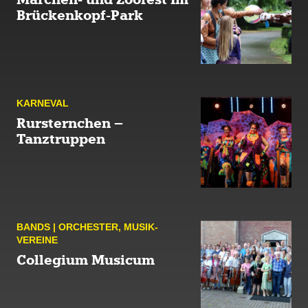
Brückenkopf-Park
KARNE­VAL
Rursternchen –
Tanztruppen
BANDS | ORCHES­TER
,
MUSIK­
VEREINE
Collegium Musicum