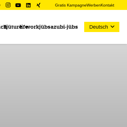
Gratis Kampagne
Werben
Kontakt
ich
fjüture
life
work
jübs
azubi-jübs
Deutsch