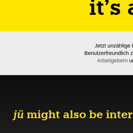
it’s
Jetzt unzählige 
Benutzerfreundlich z
Arbeitgebern
un
jü
might also be inter