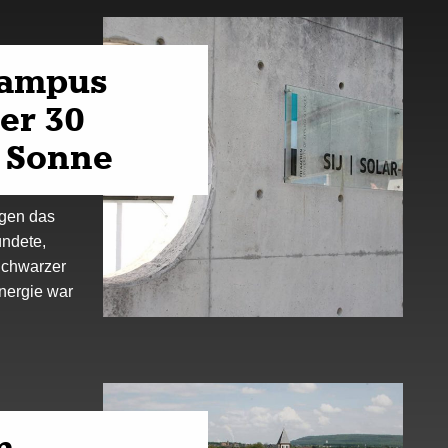
campus
er 30
e Sonne
egen das
ründete,
Schwarzer
energie war