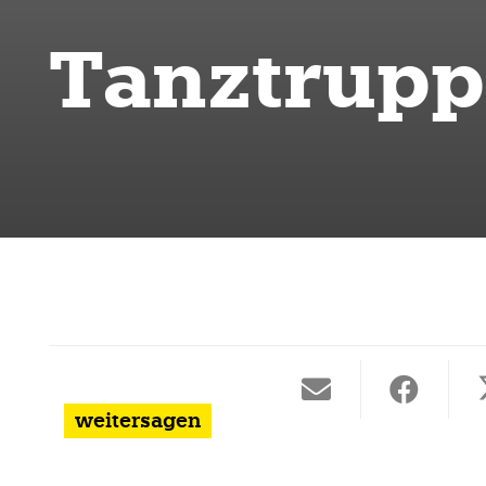
Tanztrup
weitersagen