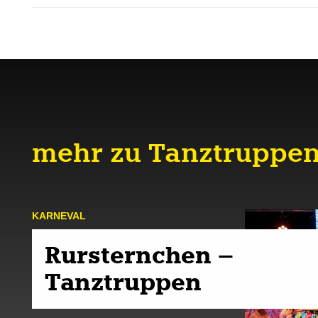
mehr zu Tanztruppe
KARNE­VAL
Rursternchen –
Tanztruppen