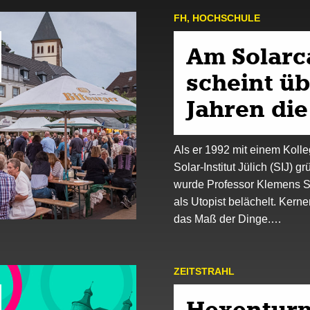
FH
,
HOCH­SCHULE
Am Solar
scheint üb
Jahren di
Als er 1992 mit einem Koll
Solar-Institut Jülich (SIJ) g
wurde Professor Klemens 
als Utopist belächelt. Kern
das Maß der Dinge.…
ZEIT­STRAHL