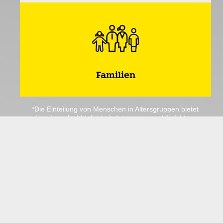
Familien
*Die Einteilung von Menschen in Altersgruppen bietet
eine sinnvolle Möglichkeit, Interessen und Aktivitäten
besser zu organisieren und anzupassen. Dies
ermöglicht, dass Gleichgesinnte mit ähnlichen
Lebenserfahrungen und Bedürfnissen
zusammenkommen, um soziale Interaktion und
gemeinsame Aktivitäten zu fördern. Allerdings sollte
beachtet werden, dass diese Einteilung nicht immer
universell gültig ist, da wir Menschen
unterschiedliche Interessen und Neigungen haben.
Ein Kleinkind mag beispielsweise auch Spaß am
Seniorenbingo haben. Trotzdem haben wir diese
Aktivität nicht dort kategorisiert. Die Zuordnung dient