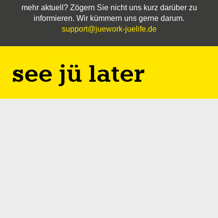
mehr aktuell? Zögern Sie nicht uns kurz darüber zu
informieren. Wir kümmern uns gerne darum.
support@juework-juelife.de
see jü later
Besuche unsere socialen Kanäle, um mehr über Jülich
zu erfahren. Teile uns auch gerne mit, was für
Informationen Dir noch weiterhelfen können. Schicke
Deine
E-Mail
oder nutze unser Feedback-Formular.
top