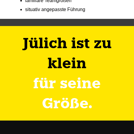
familiäre Teamgrößen
situativ angepasste Führung
Jülich ist zu
klein
für seine
Größe.