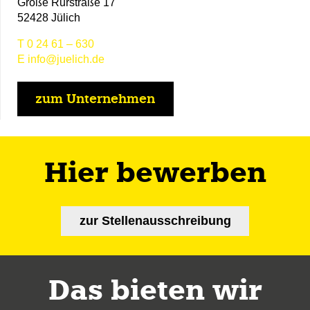
Große Rurstraße 17
52428 Jülich
T
0 24 61 – 630
E
info@juelich.de
zum Unternehmen
Hier bewerben
zur Stellenausschreibung
Das bieten wir