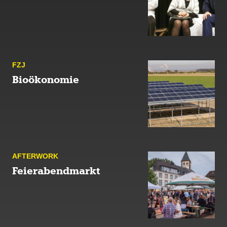
FZJ
Bioökonomie
AFTER­WORK
Feierabendmarkt