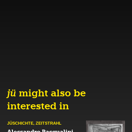
jü
might also be
interested in
JÜ­SCHICHTE
,
ZEIT­STRAHL
Alessandro Pasqualini