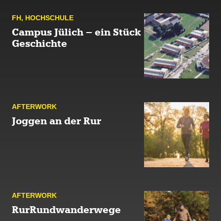
FH
,
HOCH­SCHULE
Campus Jülich – ein Stück
Geschichte
AFTER­WORK
Joggen an der Rur
AFTER­WORK
RurRundwanderwege