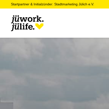
Startpartner & Initialzünder: Stadtmarketing Jülich e.V.