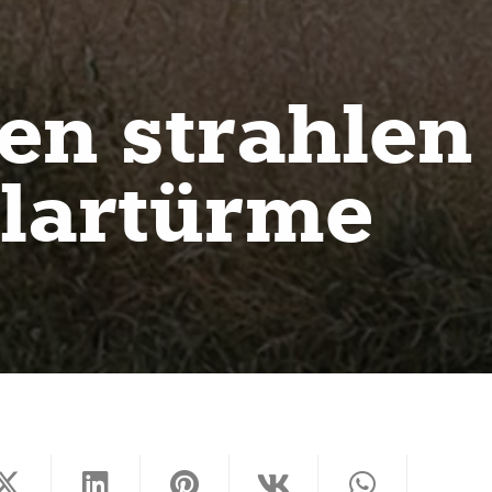
en strahlen
olartürme