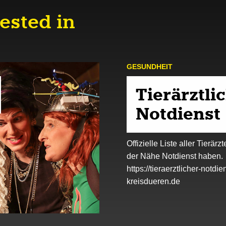
ested in
GESUND­HEIT
Tierärztli
Notdienst
Offizielle Liste aller Tierärzt
der Nähe Notdienst haben.
https://tieraerztlicher-notdie
kreisdueren.de