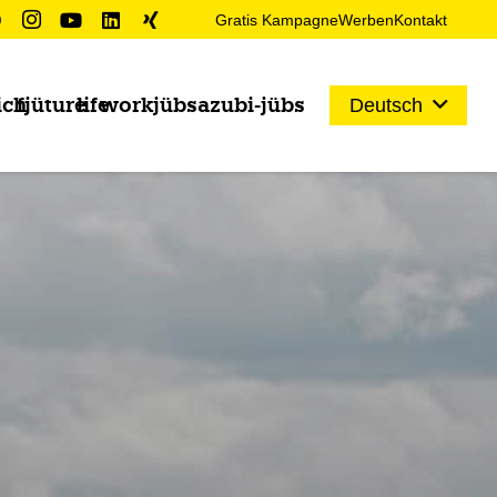
Gratis Kampagne
Werben
Kontakt
ich
fjüture
life
work
jübs
azubi-jübs
Deutsch