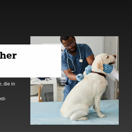
cher
e, die in
nst-