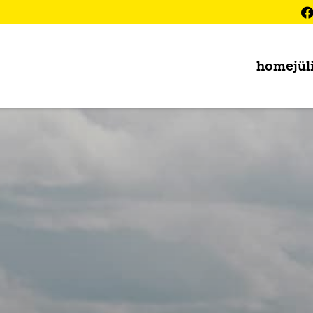
home
jül