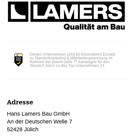
Dieses Unternehmen zählt für besonderen Einsatz
zu Standortmarketing & Mitarbeitergewinnung im
Rahmen der jüwork-jülife.™ Kampagne für den
Standort Jülich zu den Top Unternehmen 24.
Adresse
Hans Lamers Bau GmbH
An der Deutschen Welle 7
52428 Jülich