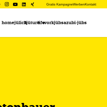
Gratis Kampagne
Werben
Kontakt
home
jülich
fjüture
life
work
jübs
azubi-jübs