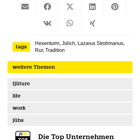
Hexenturm
,
Jülich
,
Lazarus Strohmanus
,
tags
Rur
,
Tradition
weitere Themen
fjüture
life
work
jübs
Die Top Unternehmen