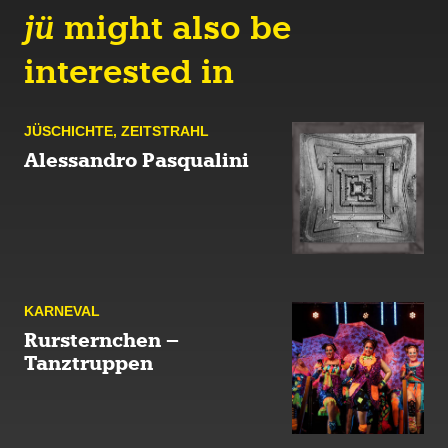
jü
might also be
interested in
JÜ­SCHICHTE
,
ZEIT­STRAHL
Alessandro Pasqualini
KARNE­VAL
Rursternchen –
Tanztruppen