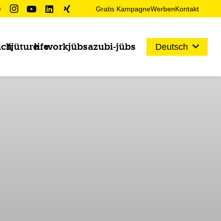
Gratis Kampagne
Werben
Kontakt
ich
fjüture
life
work
jübs
azubi-jübs
Deutsch