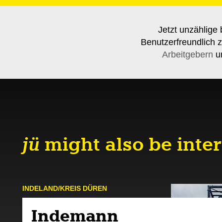
Jetzt unzählige 
Benutzerfreundlich z
Arbeitgebern
un
jü
might also be inter
INDE­LAND/KREIS DÜREN
Indemann