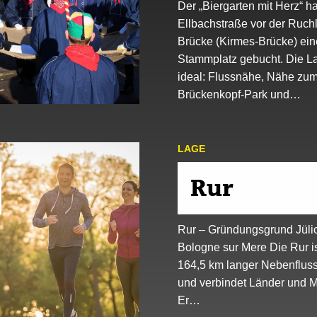
Der „Biergarten mit Herz“ ha
Ellbachstraße vor der Ruchl
Brücke (Kirmes-Brücke) ei
Stammplatz gebucht. Die La
ideal: Flussnähe, Nähe zu
Brückenkopf-Park und…
LAGE
Rur
Rur – Gründungsgrund Jüli
Bologne sur Mere Die Rur is
164,5 km langer Nebenflus
und verbindet Länder und 
Er…