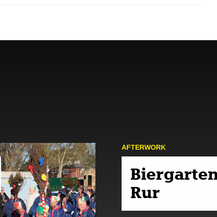
AFTER­WORK
Biergarten
Rur