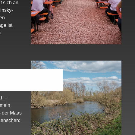
t sich an
insky-
nen
ge ist
m
ch –
t ein
s der Maas
Menschen: