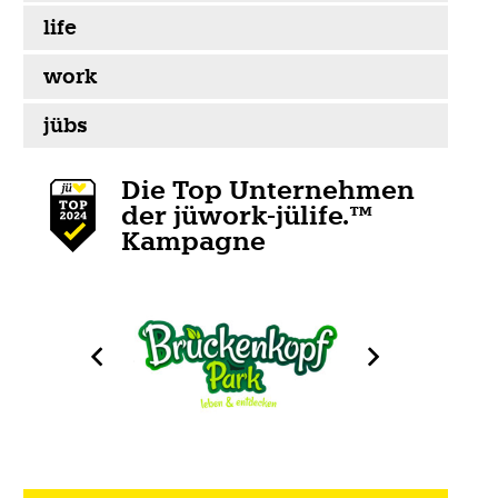
life
work
jübs
Die Top Unternehmen
der jüwork-jülife.™
Kampagne