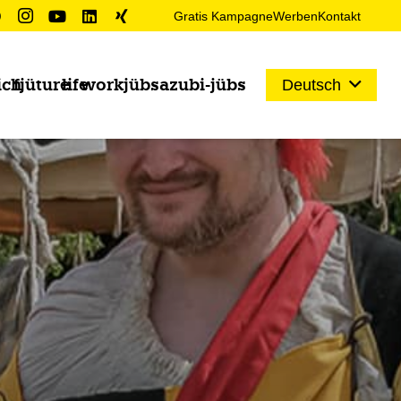
Gratis Kampagne
Werben
Kontakt
ich
fjüture
life
work
jübs
azubi-jübs
Deutsch