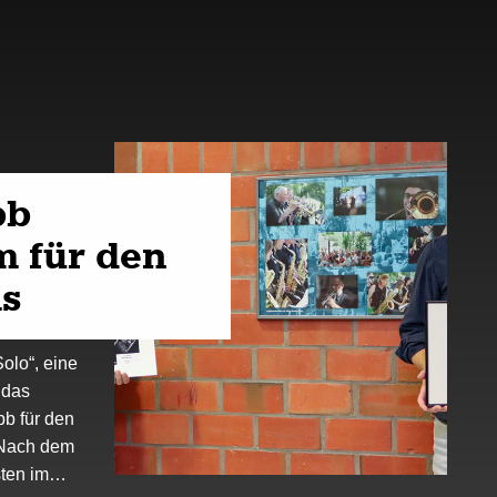
bb
m für den
s
olo“, eine
 das
b für den
 Nach dem
isten im…