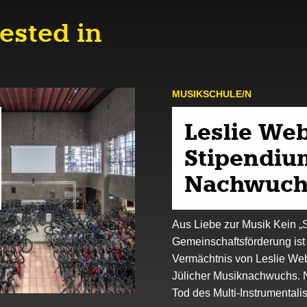
ested in
MUSIK­SCHULE/N
Leslie We
Stipendiu
Nachwuch
Aus Liebe zur Musik Kein „S
Gemeinschaftsförderung ist
Vermächtnis von Leslie Web
Jülicher Musiknachwuchs.
Tod des Multi-Instrumental