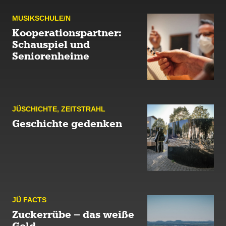
MUSIK­SCHULE/N
Kooperationspartner:
Schauspiel und
Seniorenheime
JÜ­SCHICHTE
,
ZEIT­STRAHL
Geschichte gedenken
JÜ FACTS
Zuckerrübe – das weiße