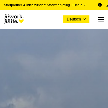
Startpartner & Initialzünder: Stadtmarketing Jülich e.V.
Deutsch