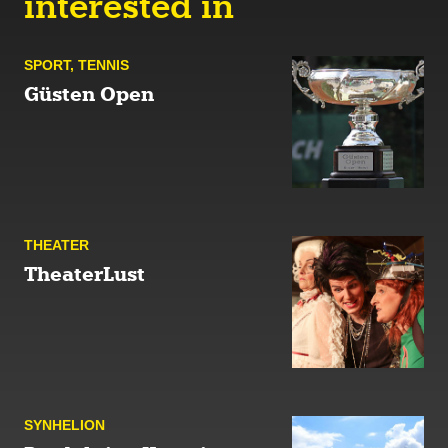
interested in
SPORT
,
TENNIS
Güsten Open
THEATER
TheaterLust
SYN­HELION